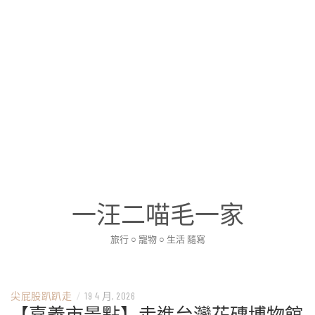
一汪二喵毛一家
旅行 ○ 寵物 ○ 生活 隨寫
尖屁股趴趴走
/
19 4 月, 2026
【嘉義市景點】走進台灣花磚博物館