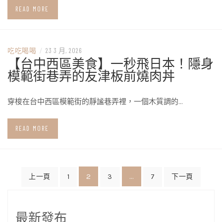
READ MORE
吃吃喝喝
/
23 3 月, 2026
【台中西區美食】一秒飛日本！隱身
模範街巷弄的友津板前燒肉丼
穿梭在台中西區模範街的靜謐巷弄裡，一個木質調的…
READ MORE
文
2
...
上一頁
1
3
7
下一頁
章
分
最新發布