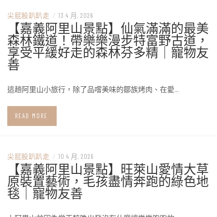
尖屁股趴趴走
/
13 4 月, 2026
【嘉義阿里山景點】仙氣滿滿的最美
森林鐵道！帶樂樂漫步特富野古道，
享受平緩好走的森林芬多精｜寵物友
善
這趟阿里山小旅行，除了品嚐美味的鄒族烤肉、在愛…
READ MORE
尖屁股趴趴走
/
10 4 月, 2026
【嘉義阿里山景點】旺萊山愛情大草
原裝置藝術，毛孩盡情奔跑的綠色地
毯｜寵物友善