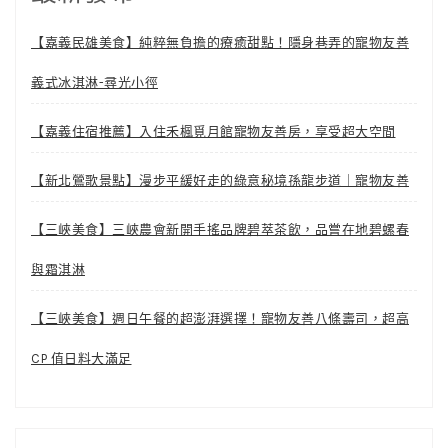
頁
【嘉義民雄美食】純粹無負擔的療癒甜點！隱身巷弄的寵物友善
義式冰淇淋-尋光小徑
【嘉義住宿推薦】入住禾楓覓月館寵物友善房，享受超大空間
【新北鶯歌景點】漫步平緩好走的綠意秘境孫龍步道｜寵物友善
【三峽美食】三峽農會新開手搖品牌碧萃茶飲，品嘗在地碧螺春
與霜淇淋
【三峽美食】週日午餐的超澎湃選擇！寵物友善八條壽司，超高
CP 值日料大滿足