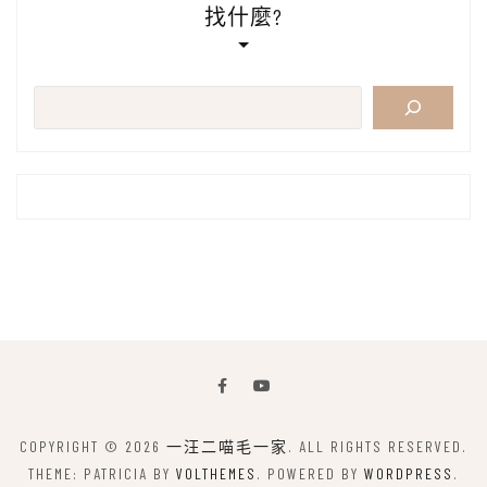
找什麼?
搜
尋
COPYRIGHT © 2026
一汪二喵毛一家
. ALL RIGHTS RESERVED.
THEME: PATRICIA BY
VOLTHEMES
. POWERED BY
WORDPRESS
.