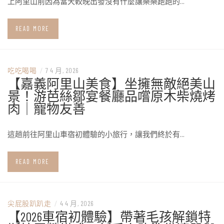
上阿里山前因為當天較晚出發沒有什麼讓樂樂跑跑的…
READ MORE
吃吃喝喝
/
7 4 月, 2026
【嘉義阿里山美食】坐擁無敵絕美山
景！游芭絲鄒宴餐廳品嚐原木柴燒烤
肉｜寵物友善
這趟前往阿里山車宿初體驗的小旅行，讓我們終於有…
READ MORE
尖屁股趴趴走
/
4 4 月, 2026
【2026車宿初體驗】帶著毛孩解鎖特