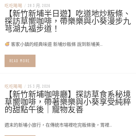
吃吃喝喝
/
28 3 月, 2026
【新竹新埔半日遊】吃道地炒粄條、
探訪草嚮咖啡，帶樂樂與小葵漫步九
芎湖九福步道！
客家小鎮的經典味道 新埔炒粄條 說到新埔美…
READ MORE
吃吃喝喝
/
25 3 月, 2026
【新竹新埔咖啡廳】探訪草食系秘境
草嚮咖啡，帶著樂樂與小葵享受純粹
的甜點午後｜寵物友善
週末的新埔小旅行，在傳統市場裡吃完粄條後，胃裡…