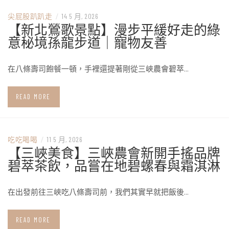
尖屁股趴趴走
/
14 5 月, 2026
【新北鶯歌景點】漫步平緩好走的綠
意秘境孫龍步道｜寵物友善
在八條壽司飽餐一頓，手裡還提著剛從三峽農會碧萃…
READ MORE
吃吃喝喝
/
11 5 月, 2026
【三峽美食】三峽農會新開手搖品牌
碧萃茶飲，品嘗在地碧螺春與霜淇淋
在出發前往三峽吃八條壽司前，我們其實早就把飯後…
READ MORE