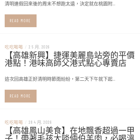
清明連假回來後的周末不想跑太遠，決定就在桃園附…
READ MORE
吃吃喝喝
/
2 5 月, 2026
【高雄新興】捷運美麗島站旁的平價
港點！港味高師父港式點心專賣店
這次回高雄正好清明時節雨紛紛，第二天下午就下起…
READ MORE
吃吃喝喝
/
28 4 月, 2026
【高雄鳳山美食】在地飄香超過一甲
子！帶著毛孩大啖倆伯羊肉，必喝溫