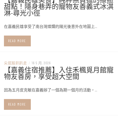
甜點！隱身巷弄的寵物友善義式冰淇
淋-尋光小徑
在嘉義民雄享受了南台灣燦爛的陽光後意外在地圖上…
READ MORE
尖屁股趴趴走
/
16 5 月, 2026
【嘉義住宿推薦】入住禾楓覓月館寵
物友善房，享受超大空間
因為五月皮克敏在嘉義辦了一個為期一個月的活動，…
READ MORE