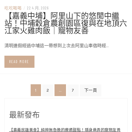
吃吃喝喝
/
22 4 月, 2026
【嘉義中埔】阿里山下的悠閒中繼
站！中埔穀倉農創園區復與在地頂六
江家火雞肉飯｜寵物友善
清明連假經過中埔這一帶想到上次去阿里山車宿時經…
READ MORE
文
1
...
2
7
下一頁
章
分
最新發布
頁
【嘉義民雄美食】純粹無負擔的療癒甜點！隱身巷弄的寵物友善