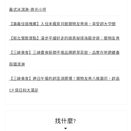
義式冰淇淋-尋光小徑
【嘉義住宿推薦】入住禾楓覓月館寵物友善房，享受超大空間
【新北鶯歌景點】漫步平緩好走的綠意秘境孫龍步道｜寵物友善
【三峽美食】三峽農會新開手搖品牌碧萃茶飲，品嘗在地碧螺春
與霜淇淋
【三峽美食】週日午餐的超澎湃選擇！寵物友善八條壽司，超高
CP 值日料大滿足
找什麼?