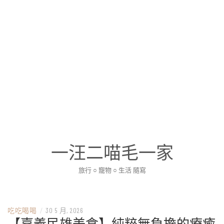
一汪二喵毛一家
旅行 ○ 寵物 ○ 生活 隨寫
吃吃喝喝
/
30 5 月, 2026
【嘉義民雄美食】純粹無負擔的療癒