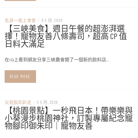
毛孩一起上食堂
/
8 5 月, 2026
【三峽美食】週日午餐的超澎湃選
擇！寵物友善八條壽司，超高 CP 值
日料大滿足
在IG上看到網友分享三峽農會開了一個新的飲料店…
READ MORE
尖屁股趴趴走
/
5 5 月, 2026
【桃園景點】一秒飛日本！帶樂樂與
小葵漫步桃園神社，訂製專屬紀念寵
物腳印御朱印｜寵物友善