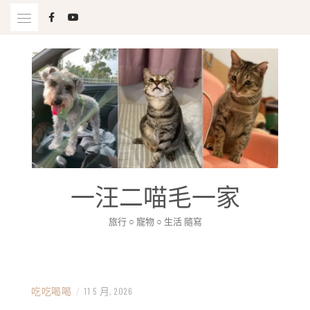
Skip
to
content
一汪二喵毛一家
旅行 ○ 寵物 ○ 生活 隨寫
吃吃喝喝
/
11 5 月, 2026