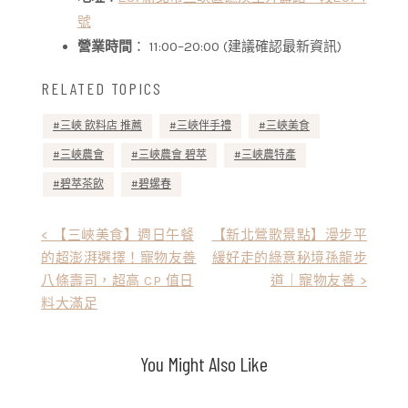
號
營業時間
： 11:00–20:00 (建議確認最新資訊)
RELATED TOPICS
三峽 飲料店 推薦
三峽伴手禮
三峽美食
三峽農會
三峽農會 碧萃
三峽農特產
碧萃茶飲
碧螺春
文
< 【三峽美食】週日午餐
【新北鶯歌景點】漫步平
的超澎湃選擇！寵物友善
緩好走的綠意秘境孫龍步
章
八條壽司，超高 CP 值日
道｜寵物友善 >
導
料大滿足
覽
You Might Also Like