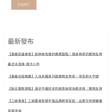
最新發布
【嘉義民雄美食】純粹無負擔的療癒甜點！隱身巷弄的寵物友善
義式冰淇淋-尋光小徑
【嘉義住宿推薦】入住禾楓覓月館寵物友善房，享受超大空間
【新北鶯歌景點】漫步平緩好走的綠意秘境孫龍步道｜寵物友善
【三峽美食】三峽農會新開手搖品牌碧萃茶飲，品嘗在地碧螺春
與霜淇淋