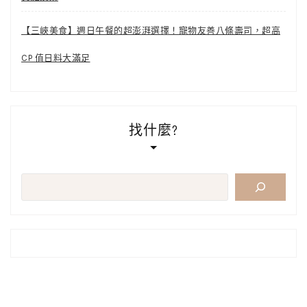
【三峽美食】週日午餐的超澎湃選擇！寵物友善八條壽司，超高
CP 值日料大滿足
找什麼?
搜
尋