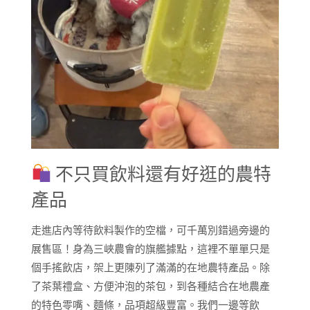
不只買飲料還有好逛的農特
產品
走進店內等待飲料製作的空檔，可千萬別錯過旁邊的
展售區！身為三峽農會的旗艦據點，這裡不單單只是
個手搖飲店，架上更陳列了滿滿的在地農特產品。除
了茶葉禮盒、方便沖泡的茶包，到各種結合在地農產
的特色零嘴、麵條，品項超級豐富。我們一邊等飲