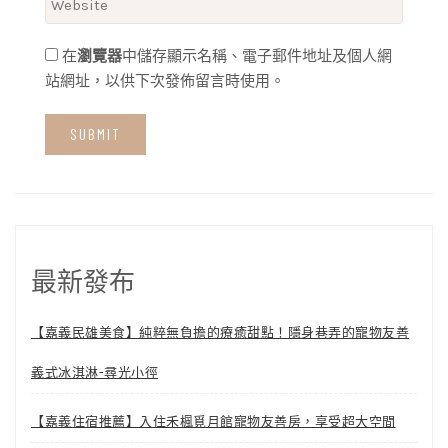
在
瀏覽器
中儲存顯示名稱、電子郵件地址及個人網
站網址，以供下次發佈留言時使用。
最新發布
【嘉義民雄美食】純粹無負擔的療癒甜點！隱身巷弄的寵物友善
義式冰淇淋-尋光小徑
【嘉義住宿推薦】入住禾楓覓月館寵物友善房，享受超大空間