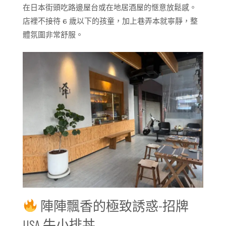
在日本街頭吃路邊屋台或在地居酒屋的愜意放鬆感。
店裡不接待 6 歲以下的孩童，加上巷弄本就寧靜，整
體氛圍非常舒服。
陣陣飄香的極致誘惑-招牌
USA 牛小排丼