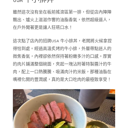
雖然這次沒有坐在板前搖滾區第一排，但從店內陣陣
飄出、爐火上滋滋作響的油脂香氣，依然超級逼人，
在戶外聞著更是讓人狂嚥口水！
這次點了店內的招牌USA 牛小排丼，老闆將火候拿捏
得恰到處。經過高溫炙烤的牛小排，外層帶點迷人的
微焦香氣，內裡卻依然保持著粉嫩多汁的口感。厚實
的肉片鋪滿整個碗面，夾起一塊沾附著特製醬汁的牛
肉，配上一口熱騰騰、吸滿肉汁的米飯，那種油脂在
嘴裡化開的豐潤感，真的是大口吃肉的最極致享受！