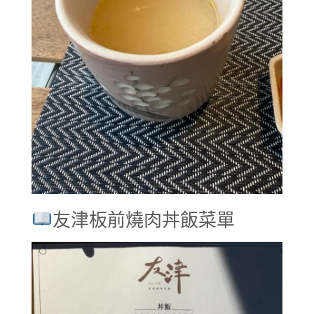
友津板前燒肉丼飯菜單