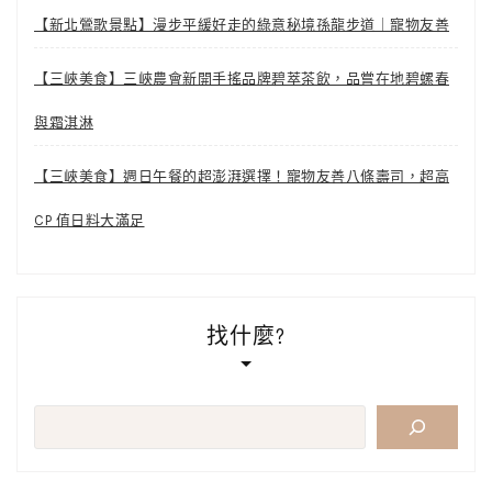
【新北鶯歌景點】漫步平緩好走的綠意秘境孫龍步道｜寵物友善
【三峽美食】三峽農會新開手搖品牌碧萃茶飲，品嘗在地碧螺春
與霜淇淋
【三峽美食】週日午餐的超澎湃選擇！寵物友善八條壽司，超高
CP 值日料大滿足
找什麼?
搜
尋