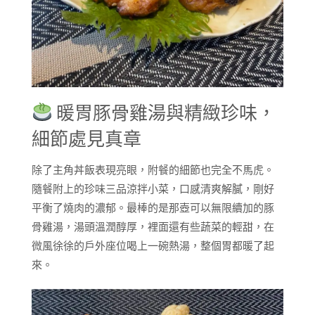
暖胃豚骨雞湯與精緻珍味，
細節處見真章
除了主角丼飯表現亮眼，附餐的細節也完全不馬虎。
隨餐附上的珍味三品涼拌小菜，口感清爽解膩，剛好
平衡了燒肉的濃郁。最棒的是那壺可以無限續加的豚
骨雞湯，湯頭溫潤醇厚，裡面還有些蔬菜的輕甜，在
微風徐徐的戶外座位喝上一碗熱湯，整個胃都暖了起
來。