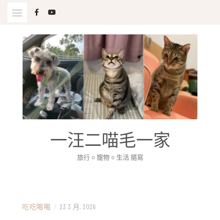
Skip
to
content
一汪二喵毛一家
旅行 ○ 寵物 ○ 生活 隨寫
吃吃喝喝
/
23 3 月, 2026