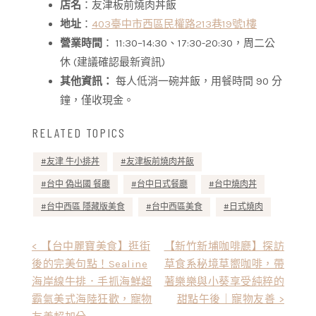
店名
：友津板前燒肉丼飯
地址
：
403臺中市西區民權路213巷19號1樓
營業時間
： 11:30–14:30、17:30-20:30，周二公
休 (建議確認最新資訊)
其他資訊：
每人低消一碗丼飯，用餐時間 90 分
鐘，僅收現金。
RELATED TOPICS
友津 牛小排丼
友津板前燒肉丼飯
台中 偽出國 餐廳
台中日式餐廳
台中燒肉丼
台中西區 隱藏版美食
台中西區美食
日式燒肉
文
< 【台中麗寶美食】逛街
【新竹新埔咖啡廳】探訪
後的完美句點！Sealine
草食系秘境草嚮咖啡，帶
章
海岸線牛排．手抓海鮮超
著樂樂與小葵享受純粹的
導
霸氣美式海陸狂歡，寵物
甜點午後｜寵物友善 >