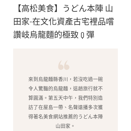
【高松美食】うどん本陣 山
田家-在文化資產古宅裡品嚐
讚岐烏龍麵的極致 Q 彈
來到烏龍麵縣香川，若沒吃過一碗
令人驚豔的烏龍麵，這趟旅行就不
算圓滿。第五天中午，我們特別造
訪了在屋島一帶、名聲遠播多次獲
得著名美食網站推薦的うどん本陣
山田家。