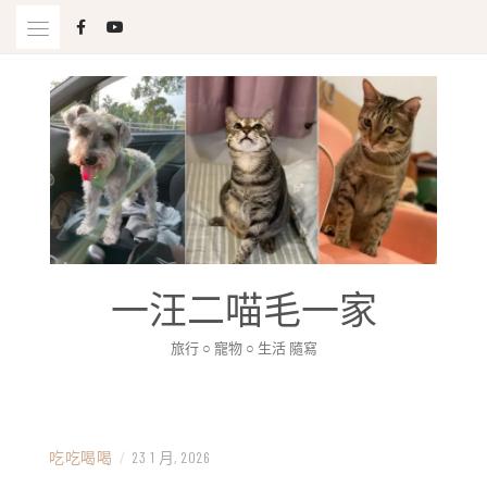
Skip
to
content
一汪二喵毛一家
旅行 ○ 寵物 ○ 生活 隨寫
吃吃喝喝
/
23 1 月, 2026