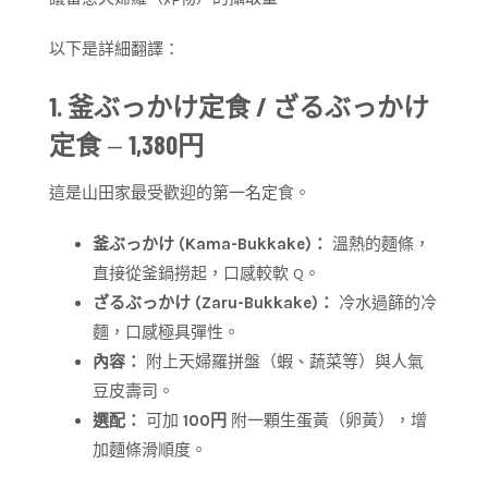
以下是詳細翻譯：
1. 釜ぶっかけ定食 / ざるぶっかけ
定食
—
1,380円
這是山田家最受歡迎的第一名定食。
釜ぶっかけ (Kama-Bukkake)：
溫熱的麵條，
直接從釜鍋撈起，口感較軟 Q。
ざるぶっかけ (Zaru-Bukkake)：
冷水過篩的冷
麵，口感極具彈性。
內容：
附上天婦羅拼盤（蝦、蔬菜等）與人氣
豆皮壽司。
選配：
可加
100円
附一顆生蛋黃（卵黃），增
加麵條滑順度。