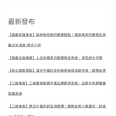
最新發布
【嘉義民雄美食】純粹無負擔的療癒甜點！隱身巷弄的寵物友善
義式冰淇淋-尋光小徑
【嘉義住宿推薦】入住禾楓覓月館寵物友善房，享受超大空間
【新北鶯歌景點】漫步平緩好走的綠意秘境孫龍步道｜寵物友善
【三峽美食】三峽農會新開手搖品牌碧萃茶飲，品嘗在地碧螺春
與霜淇淋
【三峽美食】週日午餐的超澎湃選擇！寵物友善八條壽司，超高