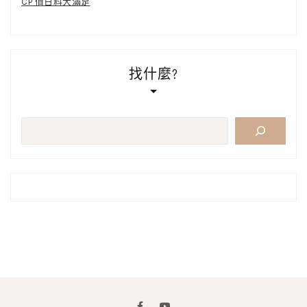
CP 值日料大滿足
找什麼?
搜
尋