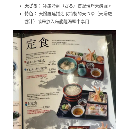
天ざる：
冰鎮冷麵（ざる）搭配現炸天婦羅。
特色：
天婦羅建議沾取特製的天つゆ（天婦羅
醬汁）或是放入烏龍麵湯頭中享用。