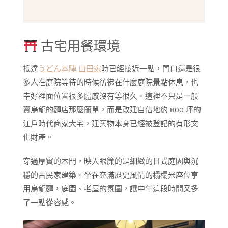
古宅用餐環境
抵達
うどん本陣 山田家
時已經接近一點，門口還是很
多人在庭院等待的時候彷彿在什麼庭院景點休息，也
幸好裡面位置很多體感沒有等很久。這裡不只是一般
賣烏龍的麵店那麼簡單，而是改建自佔地約 800 坪的
江戶時代商家大宅，建築物本身已經被登記的有形文
化財產。
穿過厚實的木門，映入眼簾的是細緻的日式庭園與沉
穩的古民家建築。坐在充滿歷史風情的榻榻米座位享
用烏龍麵，庭園、老屋的氛圍，讓中午這段時間又多
了一點從容感。