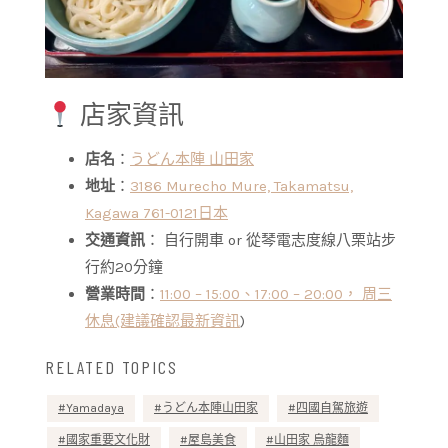
店家資訊
店名
：
うどん本陣 山田家
地址
：
3186 Murecho Mure, Takamatsu,
Kagawa 761-0121日本
交通資訊
： 自行開車 or 從琴電志度線八栗站步
行約20分鐘
營業時間
：
11:00 – 15:00、17:00 – 20:00， 周三
休息(建議確認最新資訊
)
RELATED TOPICS
Yamadaya
うどん本陣山田家
四國自駕旅遊
國家重要文化財
屋島美食
山田家 烏龍麵