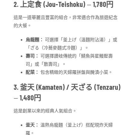
2. 上定食 (Jou-Teishoku)
—
1,780円
這是一道華麗且豐富的組合，非常適合作為旅遊紀念
的大餐。
烏龍麵：
可選擇「釜上げ（溫麵附沾湯）」或
「ざる（冷蕎麥麵式冷麵）」。
壽司：
可選擇讚岐傳統的「鯖魚與星鰻壓壽
司」或「散壽司」。
配菜：
包含精緻的天婦羅拼盤與醃漬小菜。
3. 釜天 (Kamaten) / 天ざる (Tenzaru)
—
1,480円
這是創業以來的經典人氣組合。
釜天：
溫熱烏龍麵（釜上げ）搭配現炸天婦
羅。