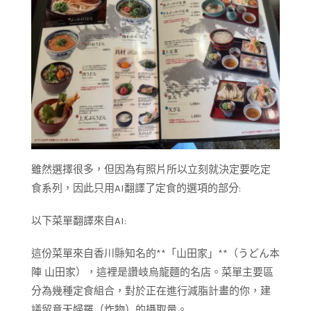
雖然選擇很多，但因為有照片所以立刻就決定要吃定
食系列，因此只用AI翻譯了定食的選項的部分:
以下菜單翻譯來自AI:
這份菜單來自香川縣知名的**「山田家」**（うどん本
陣 山田家），這裡是讚岐烏龍麵的名店。菜單主要區
分為幾種定食組合，對於正在進行減脂計畫的你，建
議留意天婦羅（炸物）的攝取量。