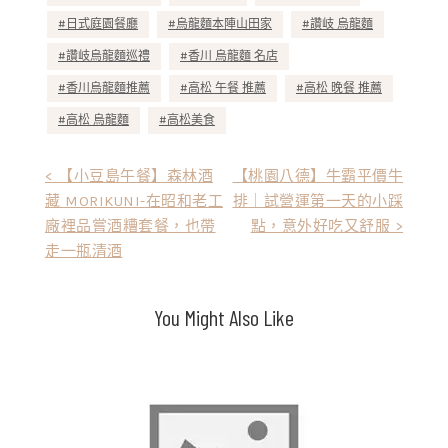
日式庭園餐廳
烏龍麵本陣山田家
讚岐 烏龍麵
讚岐烏龍麵巡禮
香川 烏龍麵 名店
香川烏龍麵推薦
高松 午餐 推薦
高松 晚餐 推薦
高松 烏龍麵
高松美食
文
< 【小豆島午餐】森林酒
【桃園八德】牛霸平價牛
藏 MORIKUNI-在昭和老工
排｜試營運第一天的小踩
章
廠裡品嘗酒糟套餐，也帶
點，意外好吃又舒服 >
導
走一瓶清酒
覽
You Might Also Like