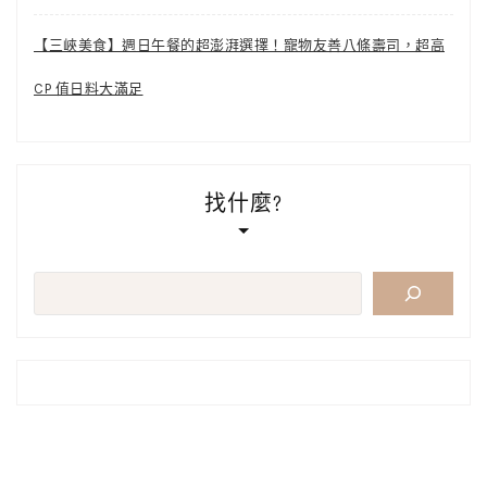
【三峽美食】週日午餐的超澎湃選擇！寵物友善八條壽司，超高
CP 值日料大滿足
找什麼?
搜
尋