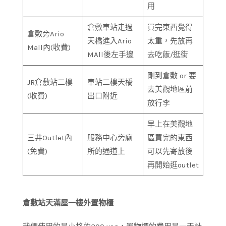
用
倉敷車站走過
買完東西覺得
倉敷旁Ario
天橋進入Ario
太重，先放再
Mall內(收費)
MAll後左手邊
去吃飯/逛街
剛到倉敷 or 要
JR倉敷站二樓
車站二樓天橋
去美觀地區前
(收費)
出口附近
放行李
早上在美觀地
三井Outlet內
服務中心旁廁
區買完的東西
(免費)
所的通道上
可以先寄放後
再開始逛outlet
倉敷站天滿屋一樓外置物櫃