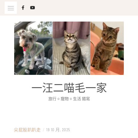
Skip
to
content
一汪二喵毛一家
旅行 ○ 寵物 ○ 生活 隨寫
尖屁股趴趴走
/
19 10 月, 2025