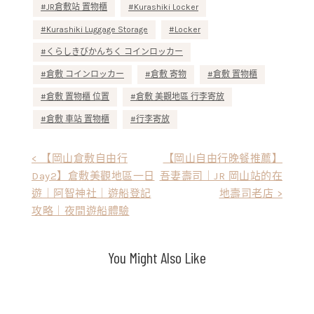
JR倉敷站 置物櫃
Kurashiki Locker
Kurashiki Luggage Storage
Locker
くらしきびかんちく コインロッカー
倉敷 コインロッカー
倉敷 寄物
倉敷 置物櫃
倉敷 置物櫃 位置
倉敷 美觀地區 行李寄放
倉敷 車站 置物櫃
行李寄放
文
< 【岡山倉敷自由行
【岡山自由行晚餐推薦】
Day2】倉敷美觀地區一日
吾妻壽司｜JR 岡山站的在
章
遊｜阿智神社｜遊船登記
地壽司老店 >
導
攻略｜夜間遊船體驗
覽
You Might Also Like