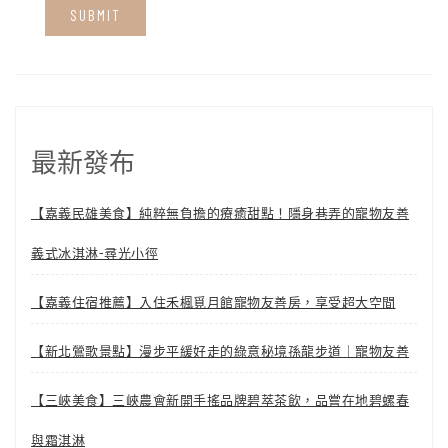
最新發布
【嘉義民雄美食】純粹無負擔的療癒甜點！隱身巷弄的寵物友善
義式冰淇淋-尋光小徑
【嘉義住宿推薦】入住禾楓覓月館寵物友善房，享受超大空間
【新北鶯歌景點】漫步平緩好走的綠意秘境孫龍步道｜寵物友善
【三峽美食】三峽農會新開手搖品牌碧萃茶飲，品嘗在地碧螺春
與霜淇淋