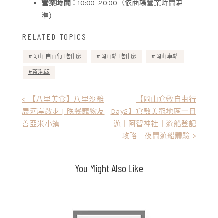
營業時間
：10:00–20:00（依商場營業時間為
準）
RELATED TOPICS
岡山 自由行 吃什麼
岡山站 吃什麼
岡山車站
茶泡飯
文
< 【八里美食】八里沙雕
【岡山倉敷自由行
展河岸散步 | 晚餐寵物友
Day2】倉敷美觀地區一日
章
善亞米小鎮
遊｜阿智神社｜遊船登記
導
攻略｜夜間遊船體驗 >
覽
You Might Also Like