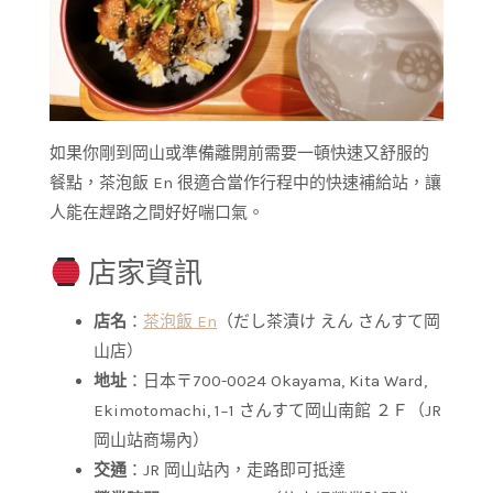
如果你剛到岡山或準備離開前需要一頓快速又舒服的
餐點，茶泡飯 En 很適合當作行程中的快速補給站，讓
人能在趕路之間好好喘口氣。
店家資訊
店名
：
茶泡飯 En
（だし茶漬け えん さんすて岡
山店）
地址
：日本〒700-0024 Okayama, Kita Ward,
Ekimotomachi, 1−1 さんすて岡山南館 ２Ｆ（JR
岡山站商場內）
交通
：JR 岡山站內，走路即可抵達