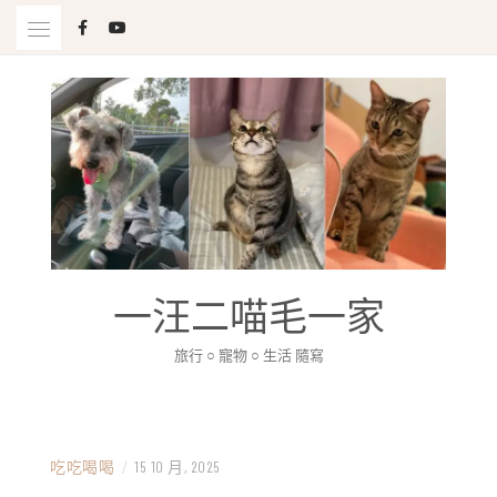
Skip
to
content
一汪二喵毛一家
旅行 ○ 寵物 ○ 生活 隨寫
吃吃喝喝
/
15 10 月, 2025