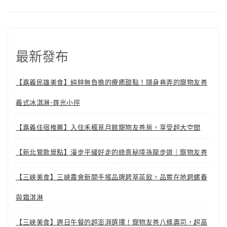
最新發布
【嘉義民雄美食】純粹無負擔的療癒甜點！隱身巷弄的寵物友善
義式冰淇淋-尋光小徑
【嘉義住宿推薦】入住禾楓覓月館寵物友善房，享受超大空間
【新北鶯歌景點】漫步平緩好走的綠意秘境孫龍步道｜寵物友善
【三峽美食】三峽農會新開手搖品牌碧萃茶飲，品嘗在地碧螺春
與霜淇淋
【三峽美食】週日午餐的超澎湃選擇！寵物友善八條壽司，超高