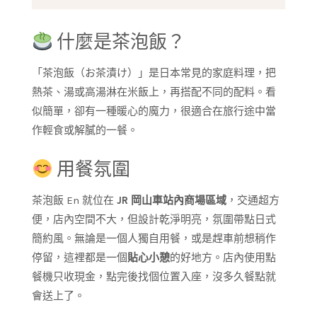
什麼是茶泡飯？
「茶泡飯（お茶漬け）」是日本常見的家庭料理，把
熱茶、湯或高湯淋在米飯上，再搭配不同的配料。看
似簡單，卻有一種暖心的魔力，很適合在旅行途中當
作輕食或解膩的一餐。
用餐氛圍
茶泡飯 En 就位在
JR 岡山車站內商場區域
，交通超方
便，店內空間不大，但設計乾淨明亮，氛圍帶點日式
簡約風。無論是一個人獨自用餐，或是趕車前想稍作
停留，這裡都是一個
貼心小憩
的好地方。店內使用點
餐機只收現金，點完後找個位置入座，沒多久餐點就
會送上了。