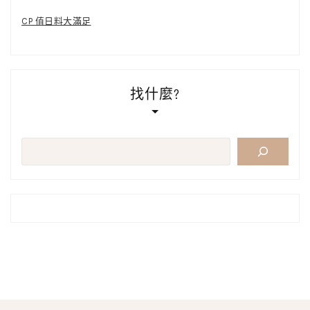
CP 值日料大滿足
找什麼?
搜
尋