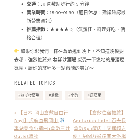
交通
：JR 倉敷站步行約 5 分鐘
營業時間
：18:00–01:30（週日休息，建議確認最
新營業資訊）
推薦指數
：★★★★☆（氣氛佳、料理好吃、價
格合理）
如果你跟我們一樣在倉敷逛到晚上，不知道晚餐要
去哪，強烈推薦來
ねぼけ酒場
感受一下道地的居酒屋
氛圍，讓你的旅程多一點微醺的美好～
RELATED TOPICS
ねぼけ酒場
倉敷
小酌
居酒屋
文
< 【日本-岡山倉敷自由行
【倉敷住宿推薦】
Day1】虎航直飛岡山
Centurion Hotel 百夫長
章
車站美食小插曲+倉敷三井
倉敷Spa飯店｜交通超方
導
Outlet購物
便，房間舒適還有大浴場