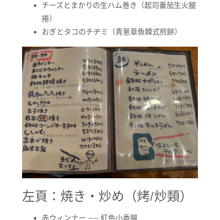
チーズとまかりの生ハム巻き（起司番茄生火腿
捲）
おぎとタコのチヂミ（青蔥章魚韓式煎餅）
左頁：焼き・炒め（烤/炒類）
赤ウィンナー —— 紅色小香腸