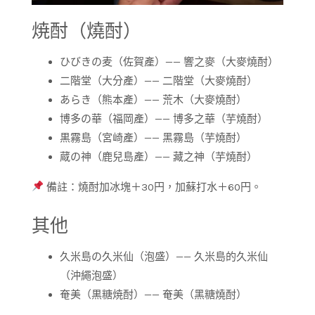
焼酎（燒酎）
ひびきの麦（佐賀產）—— 響之麥（大麥燒酎）
二階堂（大分產）—— 二階堂（大麥燒酎）
あらき（熊本產）—— 荒木（大麥燒酎）
博多の華（福岡產）—— 博多之華（芋燒酎）
黒霧島（宮崎產）—— 黑霧島（芋燒酎）
蔵の神（鹿兒島產）—— 藏之神（芋燒酎）
備註：燒酎加冰塊＋30円，加蘇打水＋60円。
其他
久米島の久米仙（泡盛）—— 久米島的久米仙
（沖繩泡盛）
奄美（黒糖焼酎）—— 奄美（黑糖燒酎）