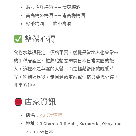
あっさり梅酒 —— 清爽梅酒
南高梅の梅酒 —— 南高梅梅酒
緑茶梅酒 —— 綠茶梅酒
整體心得
食物水準很穩定，價格平實，感覺是當地人也會常來
的那種居酒屋。推薦給想要體驗日本日常氛圍的旅
人，這裡不是華麗的大餐，而是輕鬆舒服的晚餐時
光。吃飽喝足後，走回倉敷車站或住宿只要幾分鐘，
非常方便。
店家資訊
店名
：
ねぼけ酒場
地址
：3 Chome-3-9 Achi, Kurashiki, Okayama
710-0055日本