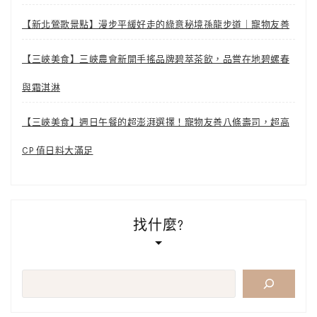
【新北鶯歌景點】漫步平緩好走的綠意秘境孫龍步道｜寵物友善
【三峽美食】三峽農會新開手搖品牌碧萃茶飲，品嘗在地碧螺春
與霜淇淋
【三峽美食】週日午餐的超澎湃選擇！寵物友善八條壽司，超高
CP 值日料大滿足
找什麼?
搜
尋