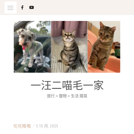
Skip
to
content
一汪二喵毛一家
旅行 ○ 寵物 ○ 生活 隨寫
吃吃喝喝
/
5 10 月, 2025