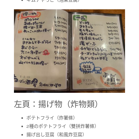
キムチやっこ（泡菜豆腐）
左頁：揚げ物（炸物類）
ポテトフライ（炸薯條）
2種のポテトフライ（雙拼炸薯條）
揚げ出し豆腐（和風炸豆腐）