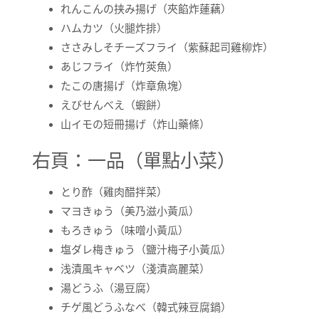
れんこんの挟み揚げ（夾餡炸蓮藕）
ハムカツ（火腿炸排）
ささみしそチーズフライ（紫蘇起司雞柳炸）
あじフライ（炸竹莢魚）
たこの唐揚げ（炸章魚塊）
えびせんべえ（蝦餅）
山イモの短冊揚げ（炸山藥條）
右頁：一品（單點小菜）
とり酢（雞肉醋拌菜）
マヨきゅう（美乃滋小黃瓜）
もろきゅう（味噌小黃瓜）
塩ダレ梅きゅう（鹽汁梅子小黃瓜）
浅漬風キャベツ（淺漬高麗菜）
湯どうふ（湯豆腐）
チゲ風どうふなべ（韓式辣豆腐鍋）