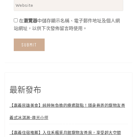
在
瀏覽器
中儲存顯示名稱、電子郵件地址及個人網
站網址，以供下次發佈留言時使用。
最新發布
【嘉義民雄美食】純粹無負擔的療癒甜點！隱身巷弄的寵物友善
義式冰淇淋-尋光小徑
【嘉義住宿推薦】入住禾楓覓月館寵物友善房，享受超大空間