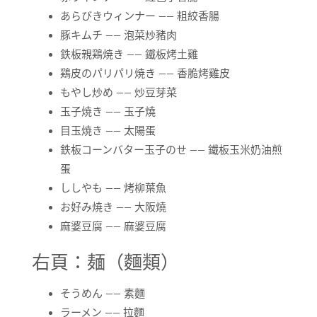
あらびきウィンナー —— 粗絞香腸
豚キムチ —— 泡菜炒豬肉
鉄板親鶏焼き —— 鐵板烤土雞
鶏皮のパリパリ焼き —— 香脆烤雞皮
もやし炒め —— 炒豆芽菜
玉子焼き —— 玉子燒
目玉焼き —— 太陽蛋
鉄板コーンバター玉子のせ —— 鐵板玉米奶油煎
蛋
ししやも —— 烤柳葉魚
お好み焼き —— 大阪燒
麻婆豆腐 —— 麻婆豆腐
右頁：麺（麵類）
そうめん —— 素麵
ラーメン —— 拉麵