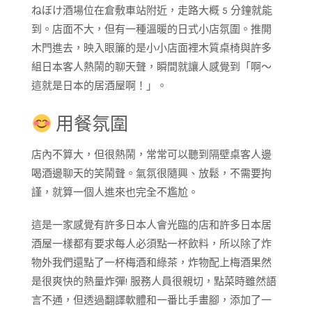
ねぼけ酒場位在倉敷車站附近，走路大概 5 分鐘就能
到。店面不大，但有一種溫暖的日式小店氛圍。推開
木門進去，映入眼簾的是小小店面裡木質桌椅與許多
組日本客人熱鬧的聊天聲，瞬間就讓人感覺到「啊～
這就是日本的居酒屋啊！」。
用餐氛圍
店內不算大，但很熱鬧，常常可以聽到隔壁桌客人邊
喝酒邊聊天的笑鬧聲。氣氛很隨興、放鬆，不需要拘
謹，就算一個人進來也完全不尷尬。
這是一家感覺有許多日本人會光臨的店和許多日本居
酒屋一樣都有要求每人必須點一杯飲料，所以除了炸
物外我們還點了一杯梅酒和綠茶，炸物配上梅酒果然
是很爽快的熱量炸彈! 服務人員很親切，點菜時雖然語
言不通，但透過翻譯軟體和一番比手畫腳，添加了一