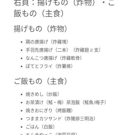
右頁：揚げもの（炸物）・ご
飯もの（主食）
揚げもの（炸物）
鶏の唐揚げ（炸雞塊）
手羽先唐揚げ（二本）（炸雞翅 2 支）
なんこつ唐揚げ（炸雞軟骨）
ぽてとフライ（炸薯條）
ご飯もの（主食）
焼きめし（炒飯）
お茶漬け（鮭・梅）茶泡飯（鮭魚/梅子）
焼きおにぎり（烤飯糰）
つままカツサンド（炸豬排三明治）
ごはん（白飯）