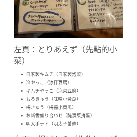
左頁：とりあえず（先點的小
菜）
自家製キムチ（自家製泡菜）
冷やっこ（涼拌豆腐）
キムチやっこ（泡菜豆腐）
もろきゅう（味噌小黃瓜）
梅きゅう（梅醬小黃瓜）
お新香盛り合わせ（醃漬菜拼盤）
明太ポテト（明太子薯條）