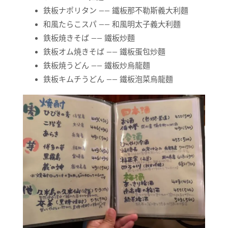
鉄板ナポリタン —— 鐵板那不勒斯義大利麵
和風たらこスパ —— 和風明太子義大利麵
鉄板焼きそば —— 鐵板炒麵
鉄板オム焼きそば —— 鐵板蛋包炒麵
鉄板焼うどん —— 鐵板炒烏龍麵
鉄板キムチうどん —— 鐵板泡菜烏龍麵