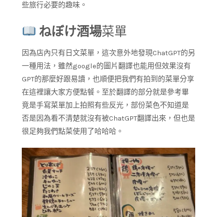
些旅行必要的趣味。
ねぼけ酒場
菜單
因為店內只有日文菜單，這次意外地發現ChatGPT的另
一種用法，雖然google的圖片翻譯也能用但效果沒有
GPT的那麼好跟易讀，也順便把我們有拍到的菜單分享
在這裡讓大家方便點餐。至於翻譯的部分就是參考畢
竟是手寫菜單加上拍照有些反光，部份菜色不知道是
否是因為看不清楚就沒有被ChatGPT翻譯出來，但也是
很足夠我們點菜使用了哈哈哈。