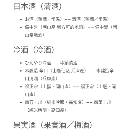
日本酒（清酒）
お酒（熱燗・常温）—— 清酒（熱燗／常溫）
備中誉（岡山產 鴨方町的地酒）—— 備中譽（岡
山當地酒）
冷酒（冷酒）
ひんやり冷酒 —— 冰鎮清酒
本醸造 辛口（山廢仕込 兵庫產）—— 本釀造辛
口清酒（兵庫產）
福正宗（上撰，岡山產）—— 福正宗（上選，岡
山產）
四万十川（純米吟醸，高知產）—— 四萬十川
（純米吟釀，高知產）
果実酒（果實酒／梅酒）