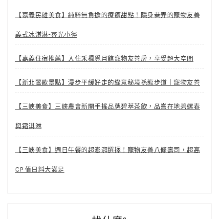
【嘉義民雄美食】純粹無負擔的療癒甜點！隱身巷弄的寵物友善
義式冰淇淋-尋光小徑
【嘉義住宿推薦】入住禾楓覓月館寵物友善房，享受超大空間
【新北鶯歌景點】漫步平緩好走的綠意秘境孫龍步道｜寵物友善
【三峽美食】三峽農會新開手搖品牌碧萃茶飲，品嘗在地碧螺春
與霜淇淋
【三峽美食】週日午餐的超澎湃選擇！寵物友善八條壽司，超高
CP 值日料大滿足