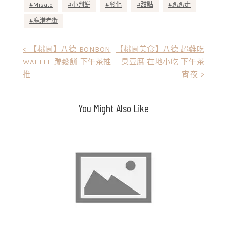
Misato
小判餅
彰化
甜點
趴趴走
鹿港老街
文
< 【桃園】八德 BONBON
【桃園美食】八德 超難吃
WAFFLE 蹦鬆餅 下午茶推
臭豆腐 在地小吃 下午茶
章
推
宵夜 >
導
覽
You Might Also Like