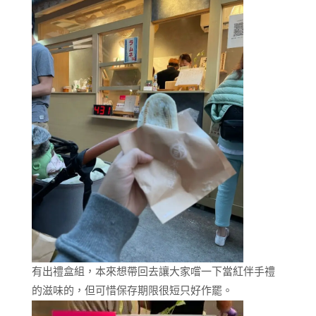
有出禮盒組，本來想帶回去讓大家嚐一下當紅伴手禮
的滋味的，但可惜保存期限很短只好作罷。