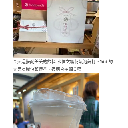
今天還搭配美美的飲料-水信玄櫻花氣泡蘇打。裡面的
大果凍還包著櫻花，很適合拍網美照