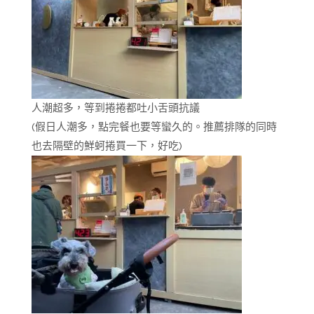
人潮超多，等到捲捲都吐小舌頭抗議
(假日人潮多，點完餐也要等蠻久的。推薦排隊的同時
也去隔壁的鮮蚵捲買一下，好吃)