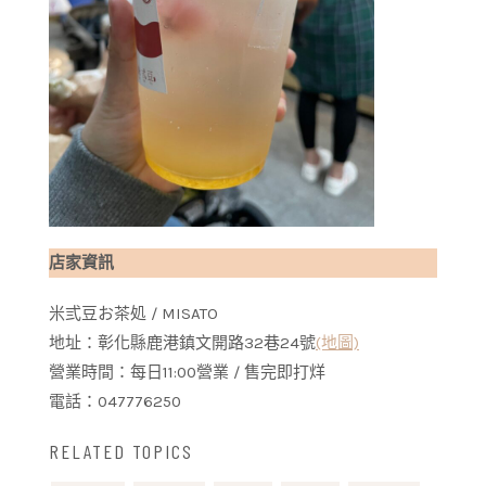
店家資訊
米弎豆お茶処 / MISATO
地址：彰化縣鹿港鎮文開路32巷24號
(地圖)
營業時間：每日11:00營業 / 售完即打烊
電話：047776250
RELATED TOPICS