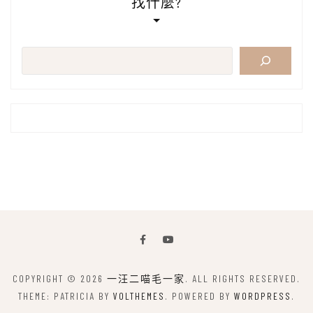
找什麼?
搜
尋
COPYRIGHT © 2026
一汪二喵毛一家
. ALL RIGHTS RESERVED.
THEME: PATRICIA BY
VOLTHEMES
. POWERED BY
WORDPRESS
.