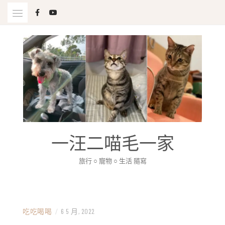
Skip
to
content
一汪二喵毛一家
旅行 ○ 寵物 ○ 生活 隨寫
吃吃喝喝
/
6 5 月, 2022