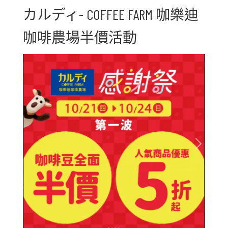
カルディ- COFFEE FARM 咖樂迪
咖啡農場半價活動