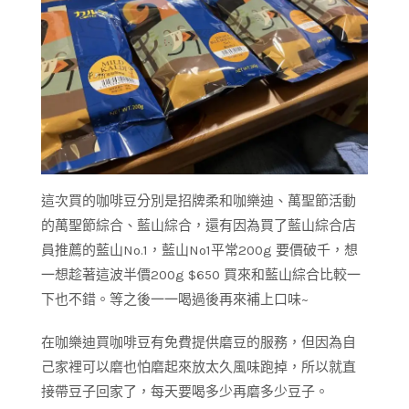
這次買的咖啡豆分別是招牌柔和咖樂迪、萬聖節活動
的萬聖節綜合、藍山綜合，還有因為買了藍山綜合店
員推薦的藍山No.1，藍山No1平常200g 要價破千，想
一想趁著這波半價200g $650 買來和藍山綜合比較一
下也不錯。等之後一一喝過後再來補上口味~
在咖樂迪買咖啡豆有免費提供磨豆的服務，但因為自
己家裡可以磨也怕磨起來放太久風味跑掉，所以就直
接帶豆子回家了，每天要喝多少再磨多少豆子。