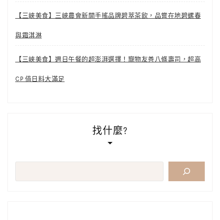
【三峽美食】三峽農會新開手搖品牌碧萃茶飲，品嘗在地碧螺春
與霜淇淋
【三峽美食】週日午餐的超澎湃選擇！寵物友善八條壽司，超高
CP 值日料大滿足
找什麼?
搜
尋