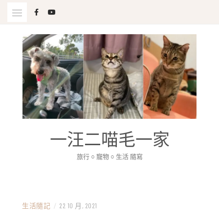
Skip
to
content
一汪二喵毛一家
旅行 ○ 寵物 ○ 生活 隨寫
生活隨記
/
22 10 月, 2021