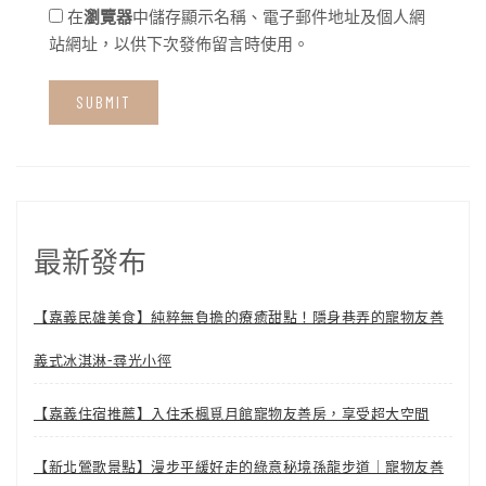
在
瀏覽器
中儲存顯示名稱、電子郵件地址及個人網
站網址，以供下次發佈留言時使用。
最新發布
【嘉義民雄美食】純粹無負擔的療癒甜點！隱身巷弄的寵物友善
義式冰淇淋-尋光小徑
【嘉義住宿推薦】入住禾楓覓月館寵物友善房，享受超大空間
【新北鶯歌景點】漫步平緩好走的綠意秘境孫龍步道｜寵物友善