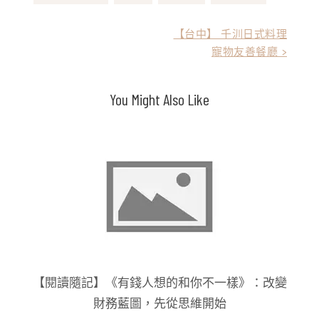
文
【台中】 千汌日式料理
寵物友善餐廳 >
章
導
You Might Also Like
覽
【閱讀隨記】《有錢人想的和你不一樣》：改變
財務藍圖，先從思維開始