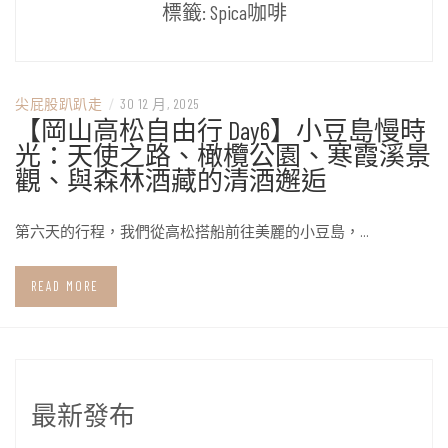
標籤:
Spica咖啡
尖屁股趴趴走
/
30 12 月, 2025
【岡山高松自由行 Day6】小豆島慢時
光：天使之路、橄欖公園、寒霞溪景
觀、與森林酒藏的清酒邂逅
第六天的行程，我們從高松搭船前往美麗的小豆島，…
READ MORE
最新發布