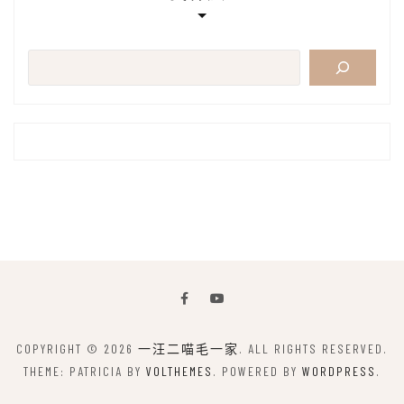
搜
尋
COPYRIGHT © 2026
一汪二喵毛一家
. ALL RIGHTS RESERVED.
THEME: PATRICIA BY
VOLTHEMES
. POWERED BY
WORDPRESS
.