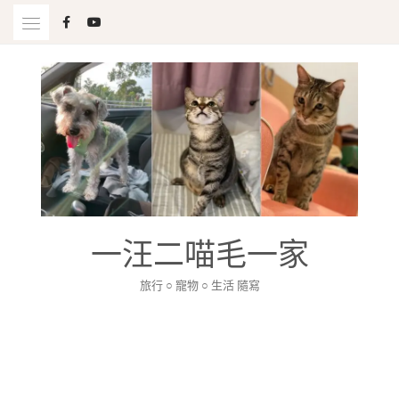
Skip
to
content
一汪二喵毛一家
旅行 ○ 寵物 ○ 生活 隨寫