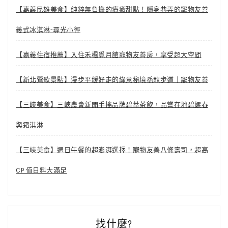
【嘉義民雄美食】純粹無負擔的療癒甜點！隱身巷弄的寵物友善
義式冰淇淋-尋光小徑
【嘉義住宿推薦】入住禾楓覓月館寵物友善房，享受超大空間
【新北鶯歌景點】漫步平緩好走的綠意秘境孫龍步道｜寵物友善
【三峽美食】三峽農會新開手搖品牌碧萃茶飲，品嘗在地碧螺春
與霜淇淋
【三峽美食】週日午餐的超澎湃選擇！寵物友善八條壽司，超高
CP 值日料大滿足
找什麼?