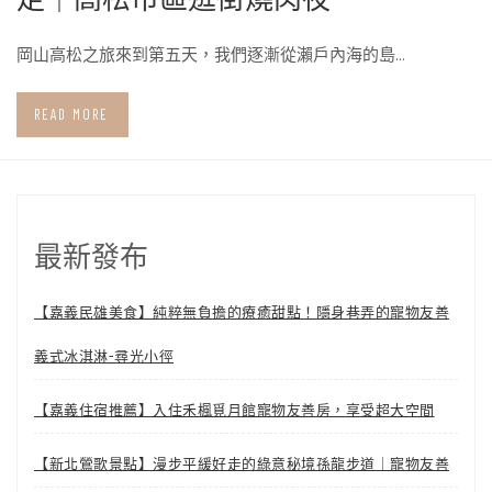
岡山高松之旅來到第五天，我們逐漸從瀨戶內海的島…
READ MORE
最新發布
【嘉義民雄美食】純粹無負擔的療癒甜點！隱身巷弄的寵物友善
義式冰淇淋-尋光小徑
【嘉義住宿推薦】入住禾楓覓月館寵物友善房，享受超大空間
【新北鶯歌景點】漫步平緩好走的綠意秘境孫龍步道｜寵物友善