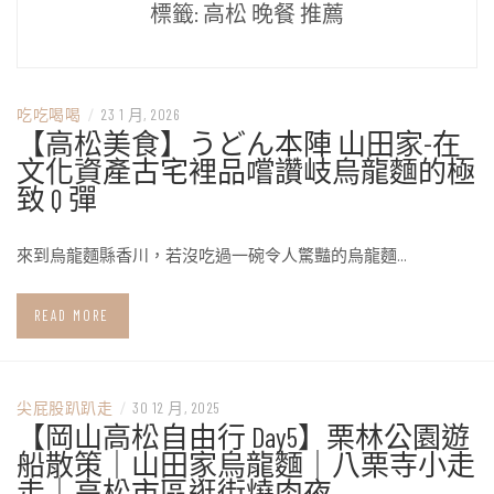
標籤:
高松 晚餐 推薦
吃吃喝喝
/
23 1 月, 2026
【高松美食】うどん本陣 山田家-在
文化資產古宅裡品嚐讚岐烏龍麵的極
致 Q 彈
來到烏龍麵縣香川，若沒吃過一碗令人驚豔的烏龍麵…
READ MORE
尖屁股趴趴走
/
30 12 月, 2025
【岡山高松自由行 Day5】栗林公園遊
船散策｜山田家烏龍麵｜八栗寺小走
走｜高松市區逛街燒肉夜