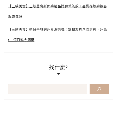
【三峽美食】三峽農會新開手搖品牌碧萃茶飲，品嘗在地碧螺春
與霜淇淋
【三峽美食】週日午餐的超澎湃選擇！寵物友善八條壽司，超高
CP 值日料大滿足
找什麼?
搜
尋