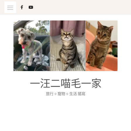
Skip
to
content
一汪二喵毛一家
旅行 ○ 寵物 ○ 生活 隨寫