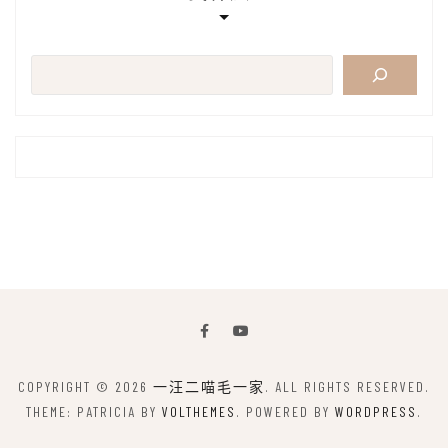
搜
尋
COPYRIGHT © 2026
一汪二喵毛一家
. ALL RIGHTS RESERVED.
THEME: PATRICIA BY
VOLTHEMES
. POWERED BY
WORDPRESS
.