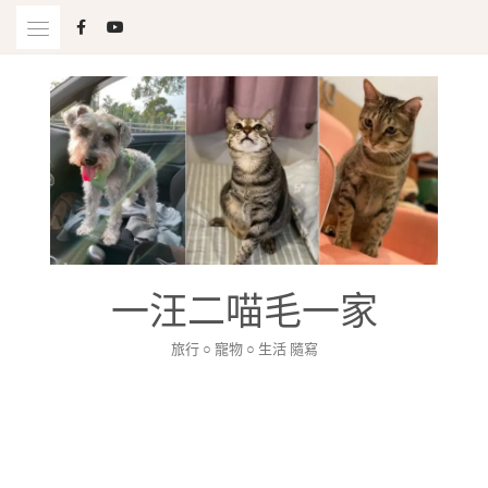
Skip
to
content
一汪二喵毛一家
旅行 ○ 寵物 ○ 生活 隨寫