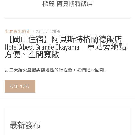
標籤:
阿貝斯特飯店
尖屁股趴趴走
/
23 10 月, 2025
【岡山住宿】阿貝斯特格蘭德飯店
Hotel Abest Grande Okayama｜車站旁地點
方便、空間寬敞
第二天結束倉敷美觀地區的行程後，我們搭JR回到…
READ MORE
最新發布