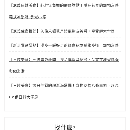
【嘉義民雄美食】純粹無負擔的療癒甜點！隱身巷弄的寵物友善
義式冰淇淋-尋光小徑
【嘉義住宿推薦】入住禾楓覓月館寵物友善房，享受超大空間
【新北鶯歌景點】漫步平緩好走的綠意秘境孫龍步道｜寵物友善
【三峽美食】三峽農會新開手搖品牌碧萃茶飲，品嘗在地碧螺春
與霜淇淋
【三峽美食】週日午餐的超澎湃選擇！寵物友善八條壽司，超高
CP 值日料大滿足
找什麼?