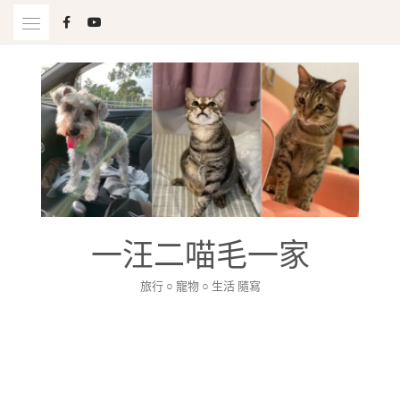
Skip
to
content
一汪二喵毛一家
旅行 ○ 寵物 ○ 生活 隨寫