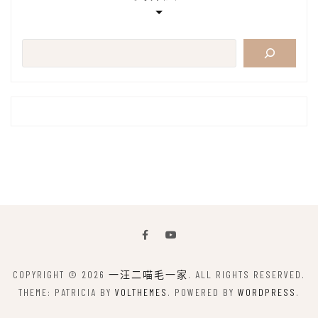
搜
尋
COPYRIGHT © 2026
一汪二喵毛一家
. ALL RIGHTS RESERVED.
THEME: PATRICIA BY
VOLTHEMES
. POWERED BY
WORDPRESS
.