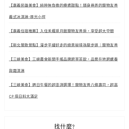
【嘉義民雄美食】純粹無負擔的療癒甜點！隱身巷弄的寵物友善
義式冰淇淋-尋光小徑
【嘉義住宿推薦】入住禾楓覓月館寵物友善房，享受超大空間
【新北鶯歌景點】漫步平緩好走的綠意秘境孫龍步道｜寵物友善
【三峽美食】三峽農會新開手搖品牌碧萃茶飲，品嘗在地碧螺春
與霜淇淋
【三峽美食】週日午餐的超澎湃選擇！寵物友善八條壽司，超高
CP 值日料大滿足
找什麼?