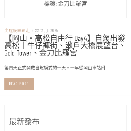
標籤:
金刀比羅宮
尖屁股趴趴走
/
22 12 月, 2025
【岡山・高松自由行 Day4】自駕出發
高松｜牛仔褲街、瀨戶大橋展望台、
Gold Tower、金刀比羅宮
第四天正式開啟自駕模式的一天。一早從岡山車站附…
READ MORE
最新發布