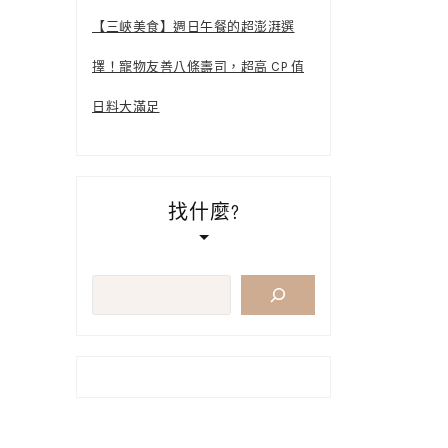
【三峽美食】週日午餐的超澎湃選
擇！寵物友善八條壽司，超高 CP 值
日料大滿足
找什麼?
搜
尋