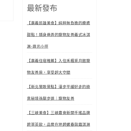
最新發布
【嘉義民雄美食】純粹無負擔的療癒
甜點！隱身巷弄的寵物友善義式冰淇
淋-尋光小徑
【嘉義住宿推薦】入住禾楓覓月館寵
物友善房，享受超大空間
【新北鶯歌景點】漫步平緩好走的綠
意秘境孫龍步道｜寵物友善
【三峽美食】三峽農會新開手搖品牌
碧萃茶飲，品嘗在地碧螺春與霜淇淋