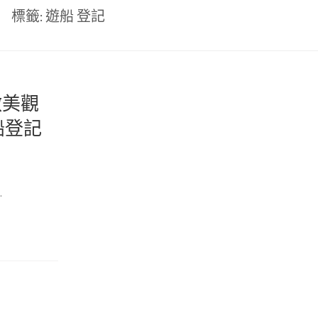
標籤:
遊船 登記
敷美觀
船登記
…