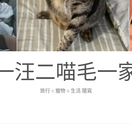
一汪二喵毛一
旅行 ○ 寵物 ○ 生活 隨寫