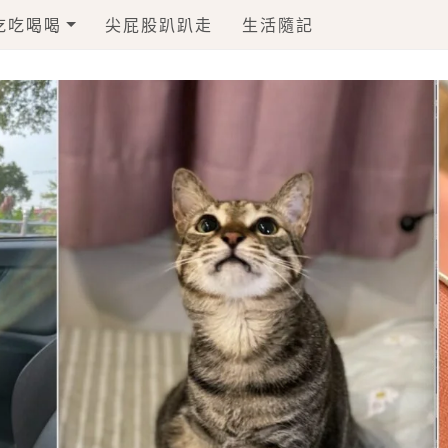
吃吃喝喝
尖屁股趴趴走
生活隨記
毛孩一起上食堂