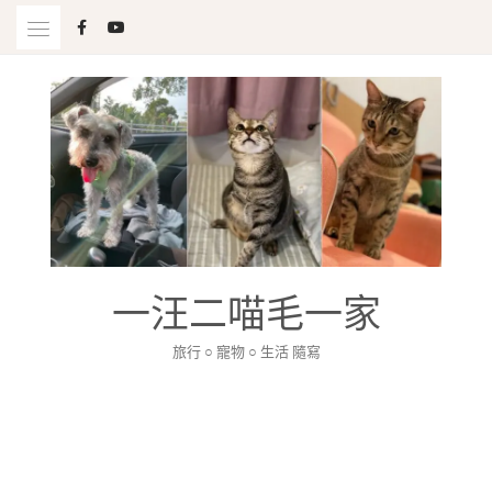
Skip
to
content
一汪二喵毛一家
旅行 ○ 寵物 ○ 生活 隨寫