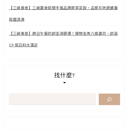
【三峽美食】三峽農會新開手搖品牌碧萃茶飲，品嘗在地碧螺春
與霜淇淋
【三峽美食】週日午餐的超澎湃選擇！寵物友善八條壽司，超高
CP 值日料大滿足
找什麼?
搜
尋