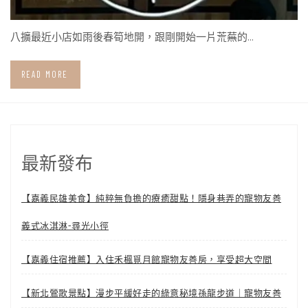
八擴最近小店如雨後春筍地開，跟剛開始一片荒蕪的…
READ MORE
最新發布
【嘉義民雄美食】純粹無負擔的療癒甜點！隱身巷弄的寵物友善
義式冰淇淋-尋光小徑
【嘉義住宿推薦】入住禾楓覓月館寵物友善房，享受超大空間
【新北鶯歌景點】漫步平緩好走的綠意秘境孫龍步道｜寵物友善