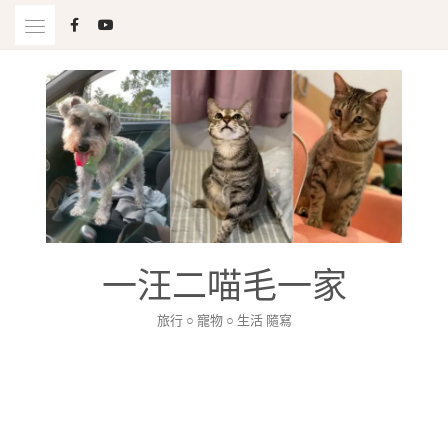
Skip
to
content
一汪二喵毛一家
旅行 ○ 寵物 ○ 生活 隨寫