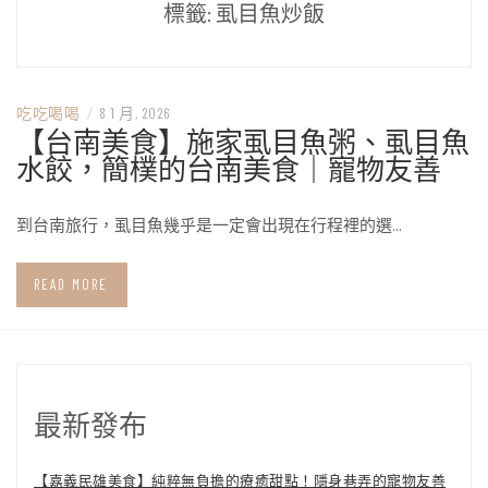
標籤:
虱目魚炒飯
吃吃喝喝
/
8 1 月, 2026
【台南美食】施家虱目魚粥、虱目魚
水餃，簡樸的台南美食｜寵物友善
到台南旅行，虱目魚幾乎是一定會出現在行程裡的選…
READ MORE
最新發布
【嘉義民雄美食】純粹無負擔的療癒甜點！隱身巷弄的寵物友善