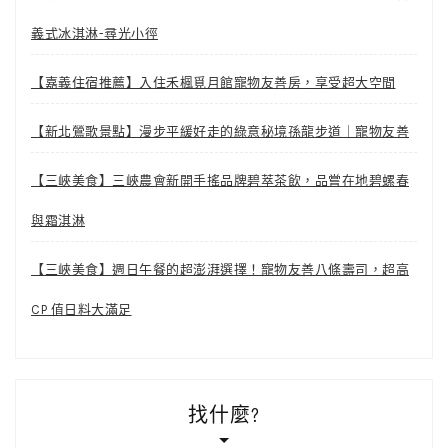
義式冰淇淋-尋光小徑
【嘉義住宿推薦】入住禾楓覓月館寵物友善房，享受超大空間
【新北鶯歌景點】漫步平緩好走的綠意秘境孫龍步道｜寵物友善
【三峽美食】三峽農會新開手搖品牌碧萃茶飲，品嘗在地碧螺春
與霜淇淋
【三峽美食】週日午餐的超澎湃選擇！寵物友善八條壽司，超高
CP 值日料大滿足
找什麼?