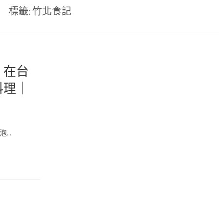
標籤:
竹北食記
，在台
料理｜
泡…