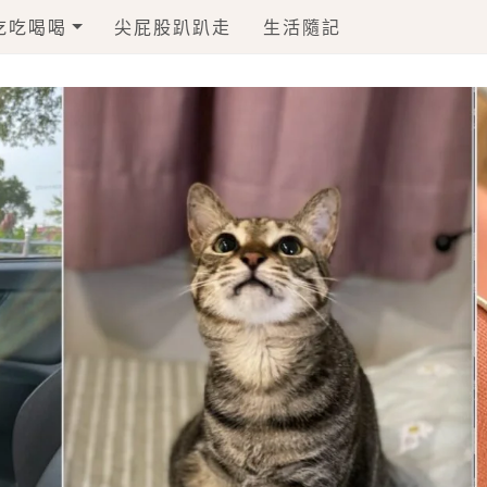
吃吃喝喝
尖屁股趴趴走
生活隨記
毛孩一起上食堂