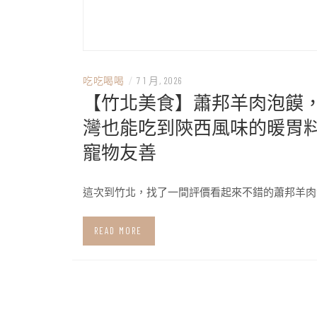
吃吃喝喝
/
7 1 月, 2026
【竹北美食】蕭邦羊肉泡饃
灣也能吃到陝西風味的暖胃
寵物友善
這次到竹北，找了一間評價看起來不錯的蕭邦羊肉
READ MORE