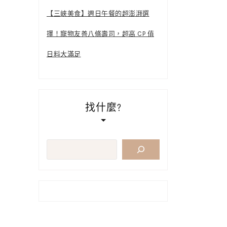
【三峽美食】週日午餐的超澎湃選
擇！寵物友善八條壽司，超高 CP 值
日料大滿足
找什麼?
搜
尋