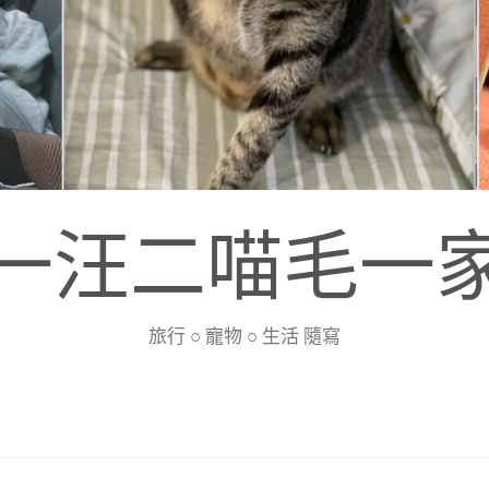
一汪二喵毛一
旅行 ○ 寵物 ○ 生活 隨寫