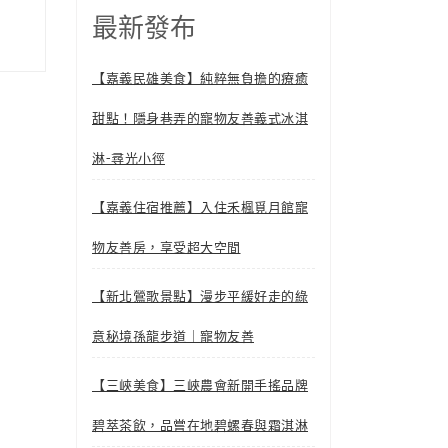
最新發布
【嘉義民雄美食】純粹無負擔的療癒
甜點！隱身巷弄的寵物友善義式冰淇
淋-尋光小徑
【嘉義住宿推薦】入住禾楓覓月館寵
物友善房，享受超大空間
【新北鶯歌景點】漫步平緩好走的綠
意秘境孫龍步道｜寵物友善
【三峽美食】三峽農會新開手搖品牌
碧萃茶飲，品嘗在地碧螺春與霜淇淋