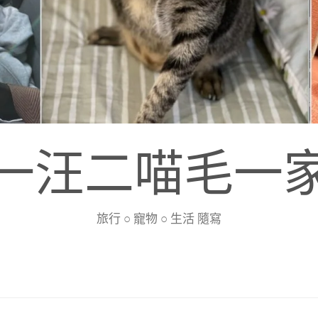
一汪二喵毛一
旅行 ○ 寵物 ○ 生活 隨寫