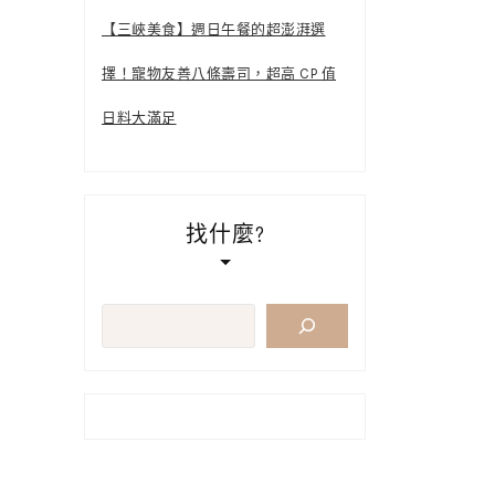
【三峽美食】週日午餐的超澎湃選
擇！寵物友善八條壽司，超高 CP 值
日料大滿足
找什麼?
搜
尋