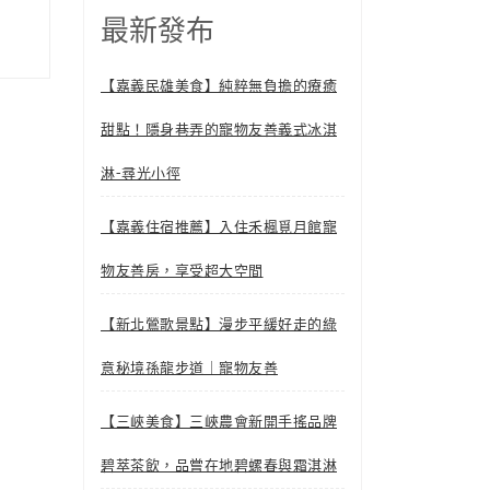
最新發布
【嘉義民雄美食】純粹無負擔的療癒
甜點！隱身巷弄的寵物友善義式冰淇
淋-尋光小徑
【嘉義住宿推薦】入住禾楓覓月館寵
物友善房，享受超大空間
【新北鶯歌景點】漫步平緩好走的綠
意秘境孫龍步道｜寵物友善
【三峽美食】三峽農會新開手搖品牌
碧萃茶飲，品嘗在地碧螺春與霜淇淋