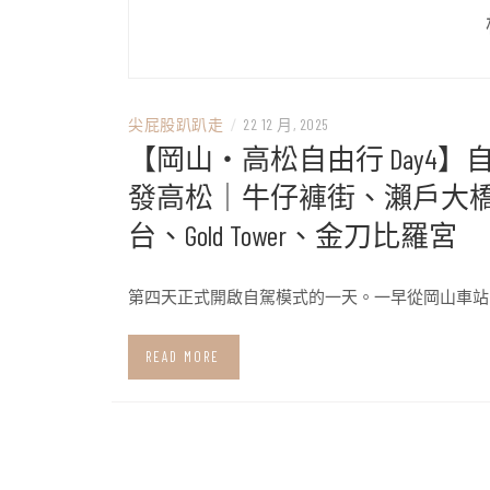
尖屁股趴趴走
/
22 12 月, 2025
【岡山・高松自由行 Day4】
發高松｜牛仔褲街、瀨戶大
台、Gold Tower、金刀比羅宮
第四天正式開啟自駕模式的一天。一早從岡山車站
READ MORE