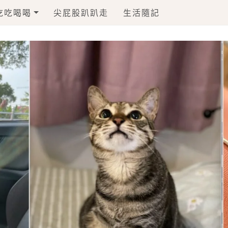
吃吃喝喝
尖屁股趴趴走
生活隨記
毛孩一起上食堂