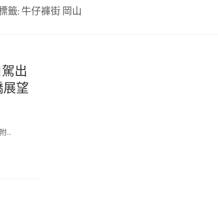
標籤:
牛仔褲街 岡山
自駕出
橋展望
附…