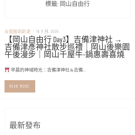
標籤:
岡山自由行
尖屁股趴趴走
/
16 11 月, 2025
【岡山自由行 Day3】吉備津神社 →
吉備津彥神社散步巡禮｜岡山後樂園
午後漫步｜岡山千屋牛-鍋惠壽喜燒
早晨的神域時光：吉備津神社&吉備…
READ MORE
最新發布