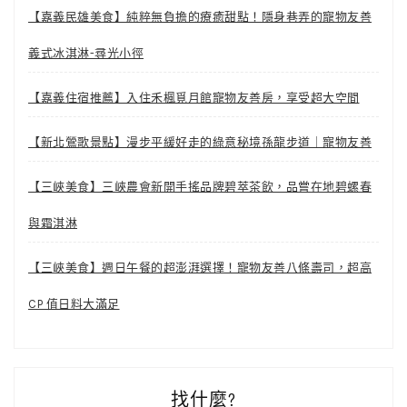
【嘉義民雄美食】純粹無負擔的療癒甜點！隱身巷弄的寵物友善
義式冰淇淋-尋光小徑
【嘉義住宿推薦】入住禾楓覓月館寵物友善房，享受超大空間
【新北鶯歌景點】漫步平緩好走的綠意秘境孫龍步道｜寵物友善
【三峽美食】三峽農會新開手搖品牌碧萃茶飲，品嘗在地碧螺春
與霜淇淋
【三峽美食】週日午餐的超澎湃選擇！寵物友善八條壽司，超高
CP 值日料大滿足
找什麼?