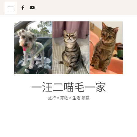
Skip
to
content
一汪二喵毛一家
旅行 ○ 寵物 ○ 生活 隨寫