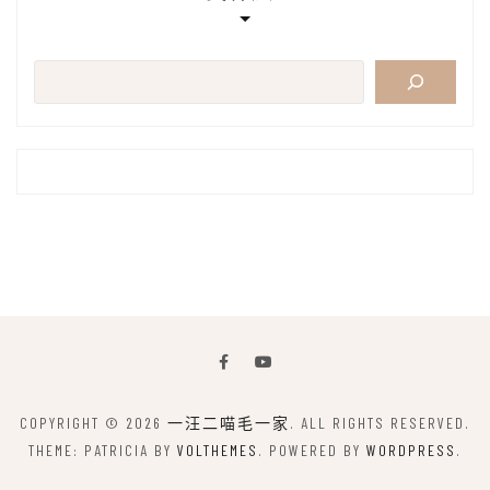
搜
尋
COPYRIGHT © 2026
一汪二喵毛一家
. ALL RIGHTS RESERVED.
THEME: PATRICIA BY
VOLTHEMES
. POWERED BY
WORDPRESS
.