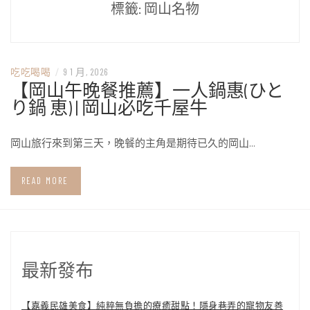
標籤:
岡山名物
吃吃喝喝
/
9 1 月, 2026
【岡山午晚餐推薦】一人鍋惠(ひと
り鍋 恵) | 岡山必吃千屋牛
岡山旅行來到第三天，晚餐的主角是期待已久的岡山…
READ MORE
最新發布
【嘉義民雄美食】純粹無負擔的療癒甜點！隱身巷弄的寵物友善