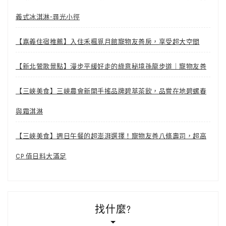
義式冰淇淋-尋光小徑
【嘉義住宿推薦】入住禾楓覓月館寵物友善房，享受超大空間
【新北鶯歌景點】漫步平緩好走的綠意秘境孫龍步道｜寵物友善
【三峽美食】三峽農會新開手搖品牌碧萃茶飲，品嘗在地碧螺春
與霜淇淋
【三峽美食】週日午餐的超澎湃選擇！寵物友善八條壽司，超高
CP 值日料大滿足
找什麼?