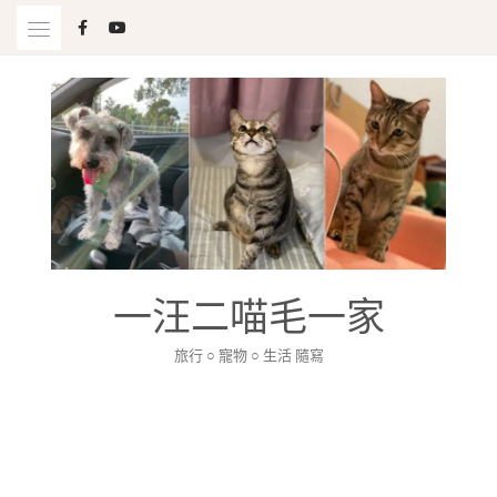
Skip
to
content
一汪二喵毛一家
旅行 ○ 寵物 ○ 生活 隨寫