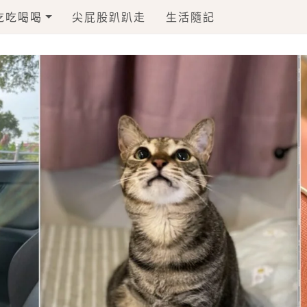
吃吃喝喝
尖屁股趴趴走
生活隨記
毛孩一起上食堂