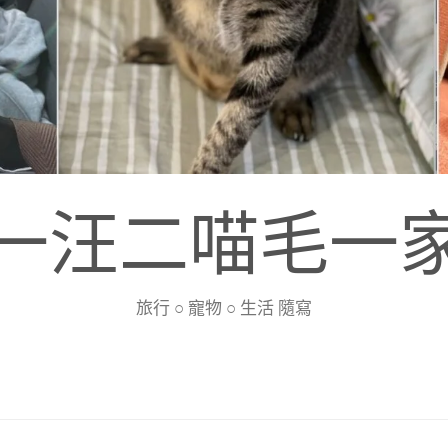
一汪二喵毛一
旅行 ○ 寵物 ○ 生活 隨寫