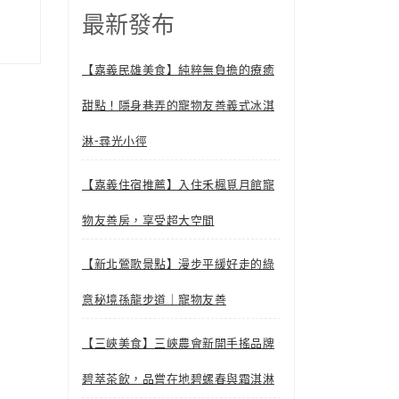
最新發布
【嘉義民雄美食】純粹無負擔的療癒
甜點！隱身巷弄的寵物友善義式冰淇
淋-尋光小徑
【嘉義住宿推薦】入住禾楓覓月館寵
物友善房，享受超大空間
【新北鶯歌景點】漫步平緩好走的綠
意秘境孫龍步道｜寵物友善
【三峽美食】三峽農會新開手搖品牌
碧萃茶飲，品嘗在地碧螺春與霜淇淋