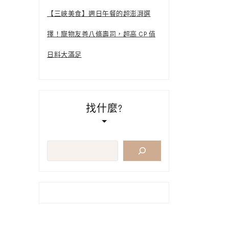
【三峽美食】週日午餐的超澎湃選
擇！寵物友善八條壽司，超高 CP 值
日料大滿足
找什麼?
搜
尋