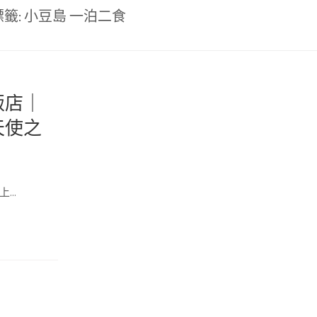
標籤:
小豆島 一泊二食
飯店｜
天使之
上…