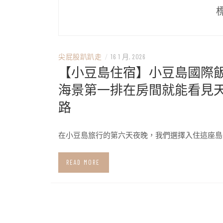
尖屁股趴趴走
/
16 1 月, 2026
【小豆島住宿】小豆島國際
海景第一排在房間就能看見
路
在小豆島旅行的第六天夜晚，我們選擇入住這座島
READ MORE