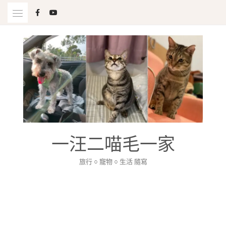
Skip
to
content
一汪二喵毛一家
旅行 ○ 寵物 ○ 生活 隨寫