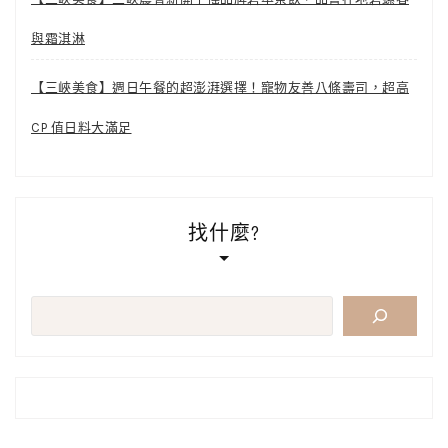
與霜淇淋
【三峽美食】週日午餐的超澎湃選擇！寵物友善八條壽司，超高
CP 值日料大滿足
找什麼?
搜
尋