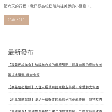
第六天的行程，我們從高松搭船前往美麗的小豆島，…
READ MORE
最新發布
【嘉義民雄美食】純粹無負擔的療癒甜點！隱身巷弄的寵物友善
義式冰淇淋-尋光小徑
【嘉義住宿推薦】入住禾楓覓月館寵物友善房，享受超大空間
【新北鶯歌景點】漫步平緩好走的綠意秘境孫龍步道｜寵物友善
【三峽美食】三峽農會新開手搖品牌碧萃茶飲，品嘗在地碧螺春