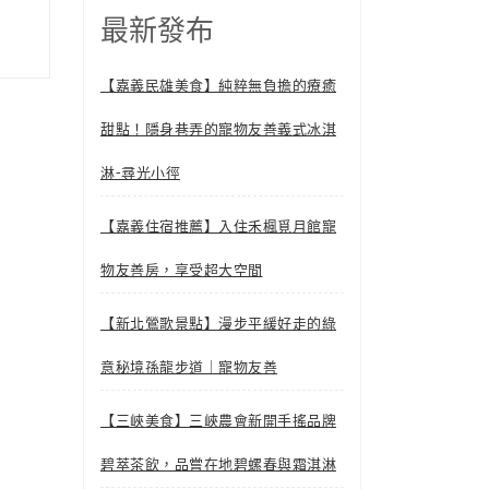
最新發布
【嘉義民雄美食】純粹無負擔的療癒
甜點！隱身巷弄的寵物友善義式冰淇
淋-尋光小徑
【嘉義住宿推薦】入住禾楓覓月館寵
物友善房，享受超大空間
【新北鶯歌景點】漫步平緩好走的綠
意秘境孫龍步道｜寵物友善
【三峽美食】三峽農會新開手搖品牌
碧萃茶飲，品嘗在地碧螺春與霜淇淋