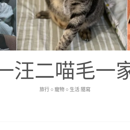
一汪二喵毛一
旅行 ○ 寵物 ○ 生活 隨寫