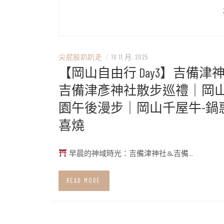
尖屁股趴趴走
/
16 11 月, 2025
【岡山自由行 Day3】吉備津神
吉備津彥神社散步巡禮｜岡
園午後漫步｜岡山千屋牛-鍋
喜燒
早晨的神域時光：吉備津神社&吉備…
READ MORE