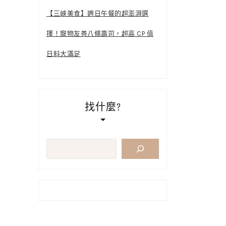
【三峽美食】週日午餐的超澎湃選
擇！寵物友善八條壽司，超高 CP 值
日料大滿足
找什麼?
搜
尋