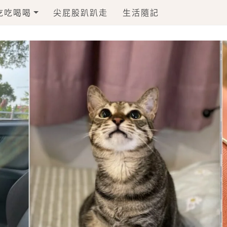
吃吃喝喝
尖屁股趴趴走
生活隨記
毛孩一起上食堂