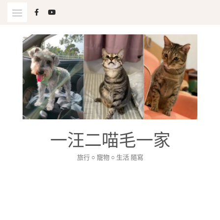
Skip
to
content
一汪二喵毛一家
旅行 ○ 寵物 ○ 生活 隨寫