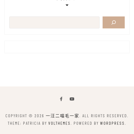
搜
尋
COPYRIGHT © 2026
一汪二喵毛一家
. ALL RIGHTS RESERVED.
THEME: PATRICIA BY
VOLTHEMES
. POWERED BY
WORDPRESS
.