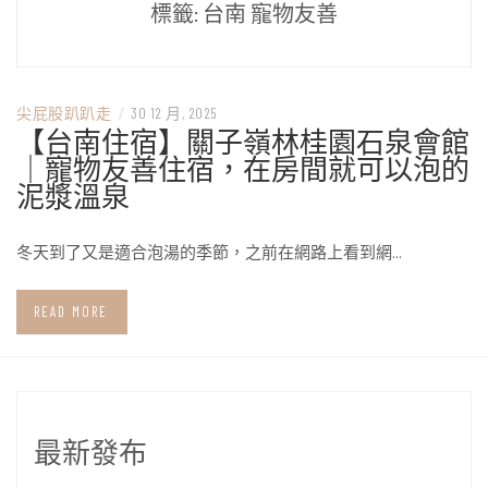
標籤:
台南 寵物友善
尖屁股趴趴走
/
30 12 月, 2025
【台南住宿】關子嶺林桂園石泉會館
｜寵物友善住宿，在房間就可以泡的
泥漿溫泉
冬天到了又是適合泡湯的季節，之前在網路上看到網…
READ MORE
最新發布