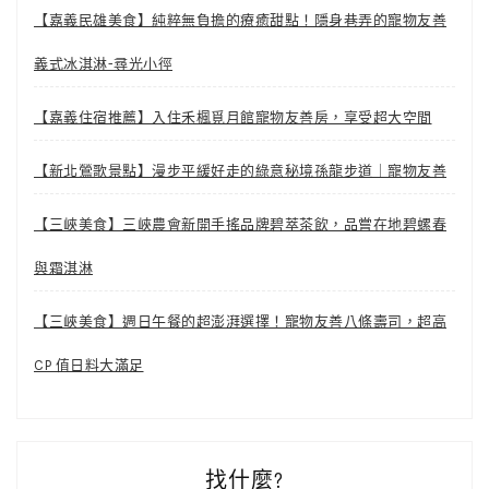
【嘉義民雄美食】純粹無負擔的療癒甜點！隱身巷弄的寵物友善
義式冰淇淋-尋光小徑
【嘉義住宿推薦】入住禾楓覓月館寵物友善房，享受超大空間
【新北鶯歌景點】漫步平緩好走的綠意秘境孫龍步道｜寵物友善
【三峽美食】三峽農會新開手搖品牌碧萃茶飲，品嘗在地碧螺春
與霜淇淋
【三峽美食】週日午餐的超澎湃選擇！寵物友善八條壽司，超高
CP 值日料大滿足
找什麼?