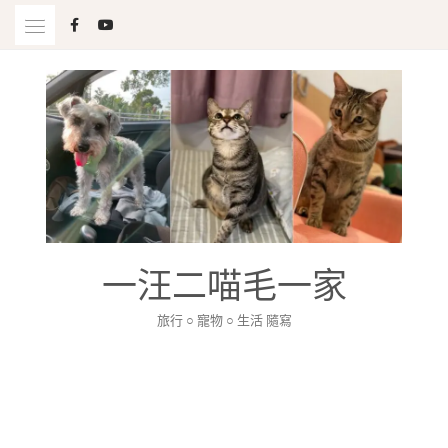
Skip
to
content
一汪二喵毛一家
旅行 ○ 寵物 ○ 生活 隨寫