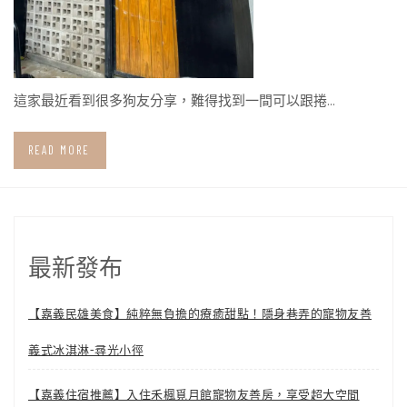
這家最近看到很多狗友分享，難得找到一間可以跟捲…
READ MORE
最新發布
【嘉義民雄美食】純粹無負擔的療癒甜點！隱身巷弄的寵物友善
義式冰淇淋-尋光小徑
【嘉義住宿推薦】入住禾楓覓月館寵物友善房，享受超大空間