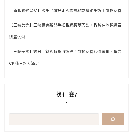
【新北鶯歌景點】漫步平緩好走的綠意秘境孫龍步道｜寵物友善
【三峽美食】三峽農會新開手搖品牌碧萃茶飲，品嘗在地碧螺春
與霜淇淋
【三峽美食】週日午餐的超澎湃選擇！寵物友善八條壽司，超高
CP 值日料大滿足
找什麼?
搜
尋