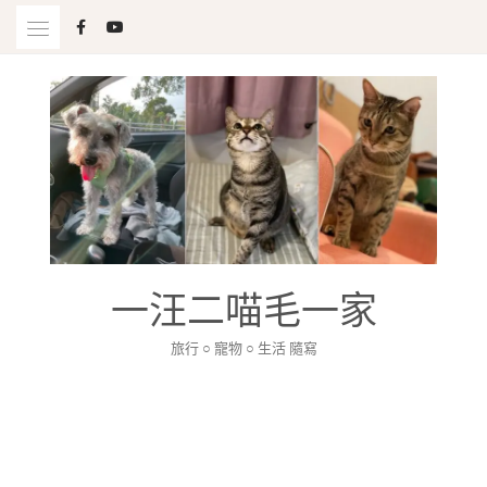
Skip
to
content
一汪二喵毛一家
旅行 ○ 寵物 ○ 生活 隨寫