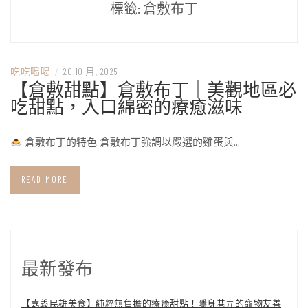
標籤:
倉敷布丁
吃吃喝喝
/
20 10 月, 2025
【倉敷甜點】倉敷布丁｜美觀地區必
吃甜點，入口綿密的療癒滋味
倉敷布丁的特色 倉敷布丁強調以嚴選的雞蛋與…
READ MORE
最新發布
【嘉義民雄美食】純粹無負擔的療癒甜點！隱身巷弄的寵物友善