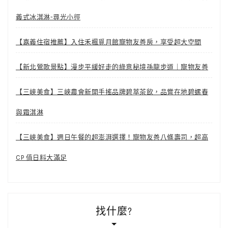
義式冰淇淋-尋光小徑
【嘉義住宿推薦】入住禾楓覓月館寵物友善房，享受超大空間
【新北鶯歌景點】漫步平緩好走的綠意秘境孫龍步道｜寵物友善
【三峽美食】三峽農會新開手搖品牌碧萃茶飲，品嘗在地碧螺春
與霜淇淋
【三峽美食】週日午餐的超澎湃選擇！寵物友善八條壽司，超高
CP 值日料大滿足
找什麼?