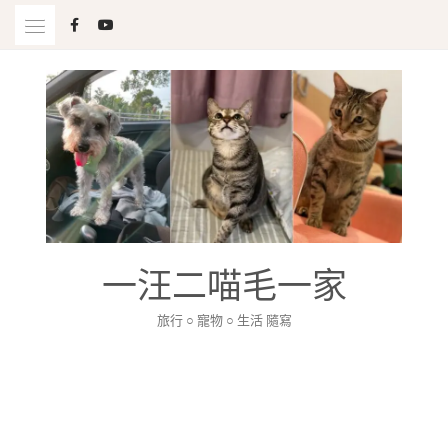
Skip
to
content
一汪二喵毛一家
旅行 ○ 寵物 ○ 生活 隨寫