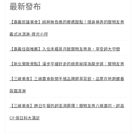
最新發布
【嘉義民雄美食】純粹無負擔的療癒甜點！隱身巷弄的寵物友善
義式冰淇淋-尋光小徑
【嘉義住宿推薦】入住禾楓覓月館寵物友善房，享受超大空間
【新北鶯歌景點】漫步平緩好走的綠意秘境孫龍步道｜寵物友善
【三峽美食】三峽農會新開手搖品牌碧萃茶飲，品嘗在地碧螺春
與霜淇淋
【三峽美食】週日午餐的超澎湃選擇！寵物友善八條壽司，超高
CP 值日料大滿足