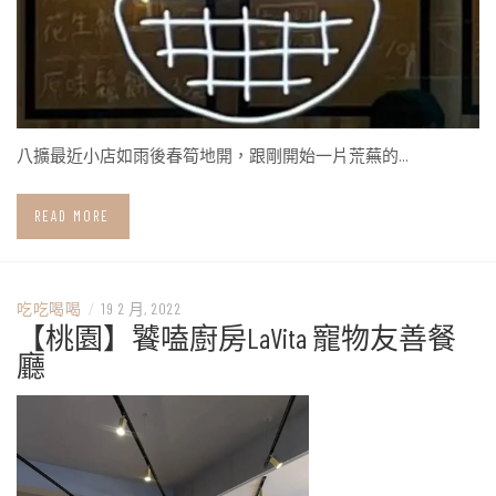
八擴最近小店如雨後春筍地開，跟剛開始一片荒蕪的…
READ MORE
吃吃喝喝
/
19 2 月, 2022
【桃園】饕嗑廚房LaVita 寵物友善餐
廳